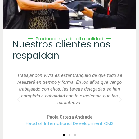
Producciones de alta calidad
Nuestros clientes nos
respaldan
odo se
Vivra Comunicaciones es una empresa seria y muy
Con G
vengo
eficiente. Nuestra experiencia con ellos ha sido muy
de 
e han
profesional y hemos obtenido los resultados que
solo
los
teníamos planificados alcanzar de manera A-1.
Carlos Salgado Valdivia
Gerente General Promuc
S