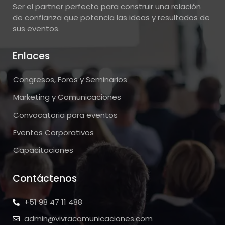
Ser el partner perfecto para construir una relación
de confianza que potencia las ideas y resultados de
sus eventos.
Enlaces
Congresos, Foros y Seminarios
Marketing y Comunicaciones
Convocatoria para eventos
Eventos Corporativos
Capacitaciones
Contáctenos
+51 98 47 11 488
admin@vivracomunicaciones.com